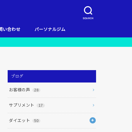
SEARCH
問い合わせ
パーソナルジム
キャンペーン
当店のコンセプト
お客様の声
料金
リガッツ流ダイエット
店舗一覧
栄養
ブログ
お客様の声
28
サプリメント
17
ダイエット
50