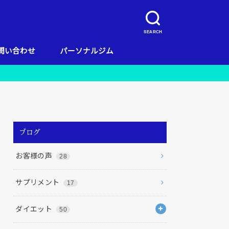
SEARCH
問い合わせ
パーソナルジム
キャンペーン
当店のコンセプト
お客様の声
料金
リガッツ流ダイエット
店舗一覧
栄養
ブログ
お客様の声
28
サプリメント
17
ダイエット
50