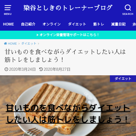
染谷としきのトレーナーブログ
MENU
SEARCH
HOME
自己紹介
オンライン
ダイエット
筋トレ
減量日記
オンライン栄養管理サポートはこちら！
HOME
ダイエット
甘いものを食べながらダイエットしたい人は
筋トレをしましょう！
2020年3月24日
2020年8月27日
ダイエット