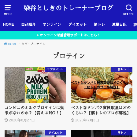
染谷としきのトレーナーブログ
MENU
SEARCH
HOME
自己紹介
オンライン
ダイエット
筋トレ
減量日記
オンライン栄養管理サポートはこちら！
HOME
タグ : プロテイン
プロテイン
サプリメント
筋トレ
コンビニのミルクプロテインは効
ベストなタンパク質摂取量はどの
果がないのか？【答えはNO！】
くらい？【筋トレのプロが解説】
2020年8月27日
2020年7月3日
ダイエット
筋トレ