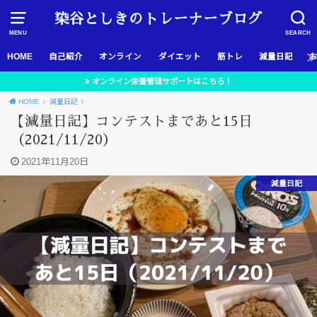
染谷としきのトレーナーブログ
MENU
SEARCH
HOME
自己紹介
オンライン
ダイエット
筋トレ
減量日記
オンライン栄養管理サポートはこちら！
HOME
減量日記
【減量日記】コンテストまであと15日
（2021/11/20）
2021年11月20日
減量日記