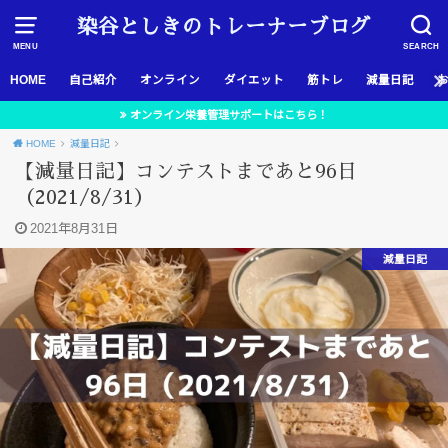
染谷としきのトレーナーブログ
MENU
SEARCH
HOME
自己紹介
オンライン
ダイエット
筋トレ
減量日記
オンライン栄養管理サポートはこちら！
HOME
減量日記
【減量日記】コンテストまであと96日
（2021/8/31）
2021年8月31日
減量日記