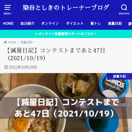
染谷としきのトレーナーブログ
MENU
SEARCH
HOME
自己紹介
オンライン
ダイエット
筋トレ
減量日記
オンライン栄養管理サポートはこちら！
HOME
減量日記
【減量日記】コンテストまであと47日
（2021/10/19）
2021年10月19日
減量日記