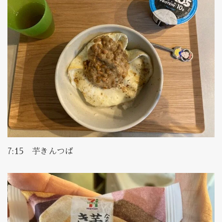
7:15 芋きんつば