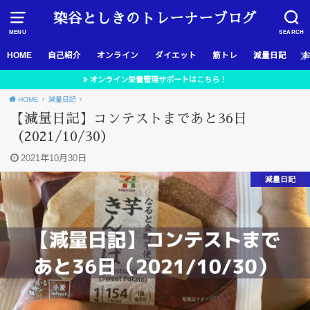
染谷としきのトレーナーブログ
MENU
SEARCH
HOME
自己紹介
オンライン
ダイエット
筋トレ
減量日記
オンライン栄養管理サポートはこちら！
HOME
減量日記
【減量日記】コンテストまであと36日
（2021/10/30）
2021年10月30日
減量日記