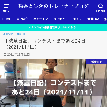
染谷としきのトレーナーブログ
MENU
SEARCH
HOME
自己紹介
オンライン
ダイエット
筋トレ
減量日記
オンライン栄養管理サポートはこちら！
HOME
減量日記
【減量日記】コンテストまであと24日
（2021/11/11）
2021年11月11日
減量日記