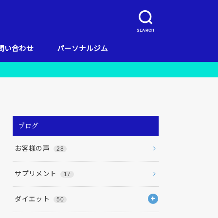
SEARCH
問い合わせ
パーソナルジム
キャンペーン
当店のコンセプト
お客様の声
料金
リガッツ流ダイエット
店舗一覧
栄養
ブログ
お客様の声
28
サプリメント
17
ダイエット
50