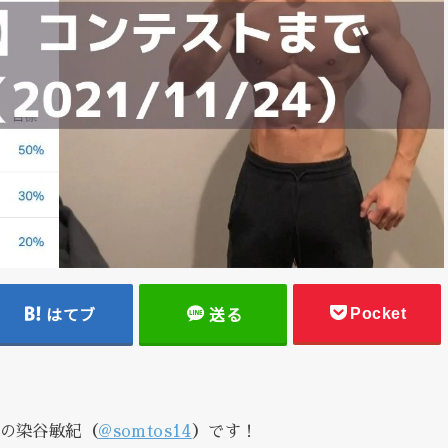
Pocket
はてブ
送る
表の染谷敏紀（
@somtos14
）です！