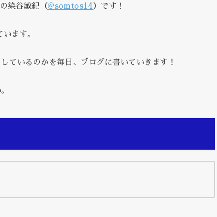
表の染谷敏紀（
@somtos14
）です！
ています。
をしているのかを毎日、ブログに書いていきます！
い。