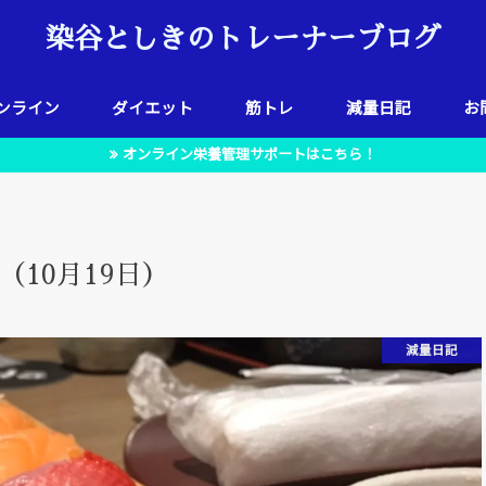
染谷としきのトレーナーブログ
ンライン
ダイエット
筋トレ
減量日記
お
オンライン栄養管理サポートはこちら！
10月19日）
減量日記