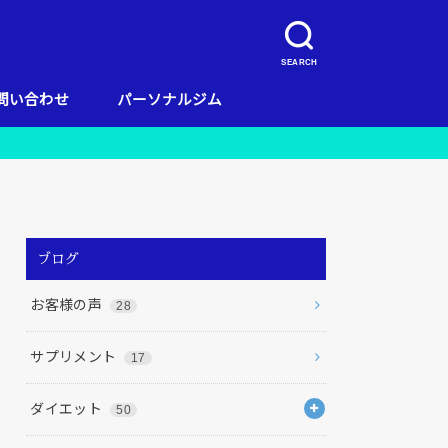
SEARCH
問い合わせ
パーソナルジム
キャンペーン
当店のコンセプト
お客様の声
料金
リガッツ流ダイエット
店舗一覧
栄養
ブログ
お客様の声
28
サプリメント
17
ダイエット
50