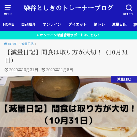
染谷としきのトレーナーブログ
MENU
SEARCH
HOME
自己紹介
オンライン
ダイエット
筋トレ
減量日記
オンライン栄養管理サポートはこちら！
HOME
減量日記
【減量日記】間食は取り方が大切！（10月31
日）
2020年10月31日
2020年11月8日
減量日記