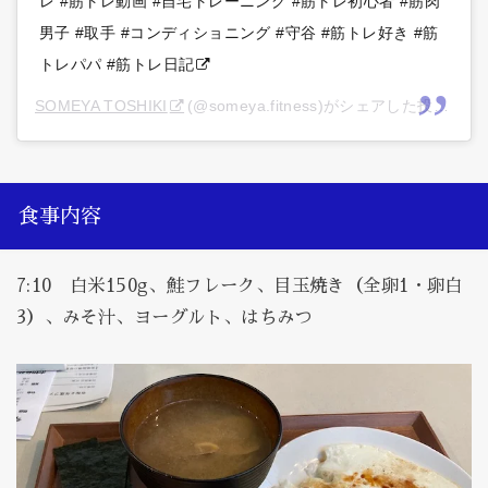
レ #筋トレ動画 #自宅トレーニング #筋トレ初心者 #筋肉
男子 #取手 #コンディショニング #守谷 #筋トレ好き #筋
トレパパ #筋トレ日記
SOMEYA TOSHIKI
(@someya.fitness)がシェアした投稿 –
2
食事内容
7:10 白米150g、鮭フレーク、目玉焼き（全卵1・卵白
3）、みそ汁、ヨーグルト、はちみつ