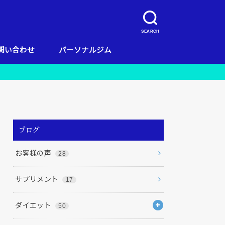
SEARCH
問い合わせ
パーソナルジム
キャンペーン
当店のコンセプト
お客様の声
料金
リガッツ流ダイエット
店舗一覧
栄養
ブログ
お客様の声
28
サプリメント
17
ダイエット
50