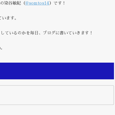
表の染谷敏紀（
@somtos14
）です！
ています。
をしているのかを毎日、ブログに書いていきます！
い。