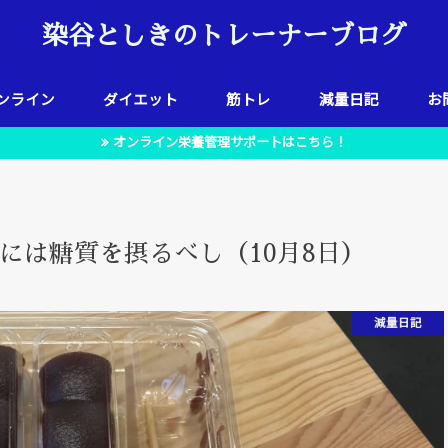
染谷としきのトレーナーブログ
ンライン
ダイエット
筋トレ
減量日記
お
オンライン栄養管理サポートはこちら！
には糖質を摂るべし（10月8日）
減量日記