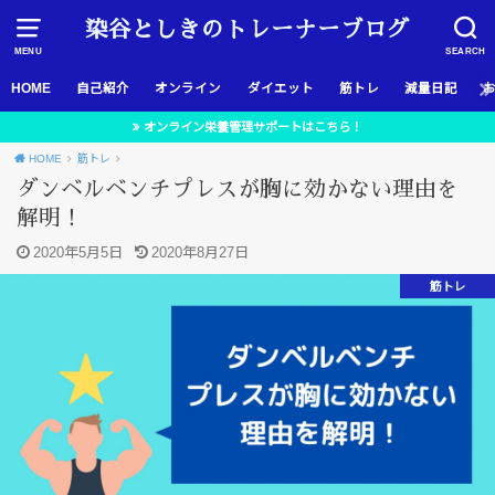
染谷としきのトレーナーブログ
MENU
SEARCH
HOME
自己紹介
オンライン
ダイエット
筋トレ
減量日記
オンライン栄養管理サポートはこちら！
HOME
筋トレ
ダンベルベンチプレスが胸に効かない理由を
解明！
2020年5月5日
2020年8月27日
筋トレ