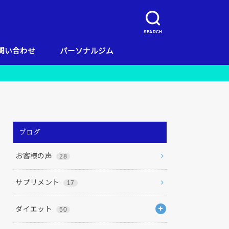
SEARCH
問い合わせ
パーソナルジム
キャンペーン
当店のコンセプト
お客様の声
料金
リガッツ流ダイエット
店舗一覧
栄養
ブログ
お客様の声
28
サプリメント
17
ダイエット
50